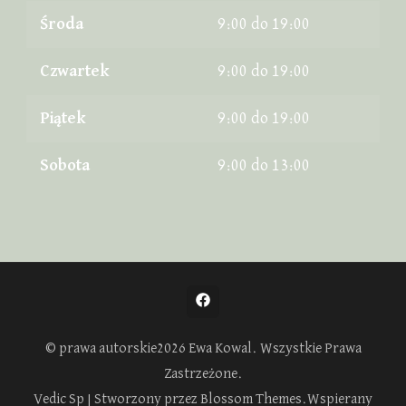
Środa
9:00 do 19:00
Czwartek
9:00 do 19:00
Piątek
9:00 do 19:00
Sobota
9:00 do 13:00
© prawa autorskie2026
Ewa Kowal
. Wszystkie Prawa
Zastrzeżone.
Vedic Sp | Stworzony przez
Blossom Themes
.Wspierany