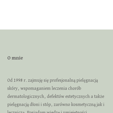
O mnie
Od 1998 r. zajmuję się profesjonalną pielęgnacją
skóry, wspomaganiem leczenia chorób
dermatologicznych, defektów estetycznych a także
pielęgnacją dłoni i stóp, zarówno kosmetyczną jak i
leczniczą. Posiadam wiedzę i umiejętności,